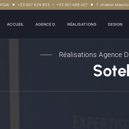
OPQAI
+33 607 629 833 | +33 561 488 407
7, chemin Mauric
ACCUEIL
AGENCE D.
RÉALISATIONS
DESIGN
Réalisations Agence D
Sote