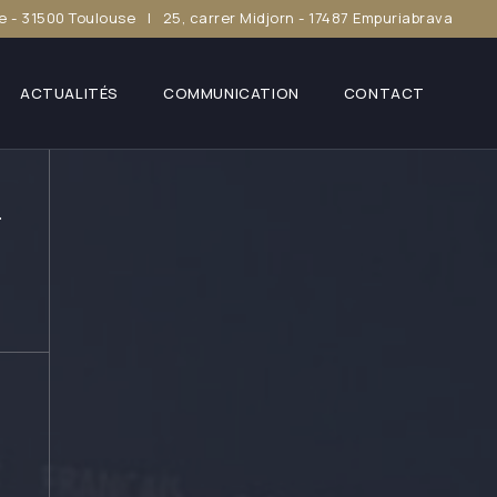
e - 31500 Toulouse | 25, carrer Midjorn - 17487 Empuriabrava
ACTUALITÉS
COMMUNICATION
CONTACT
.
l